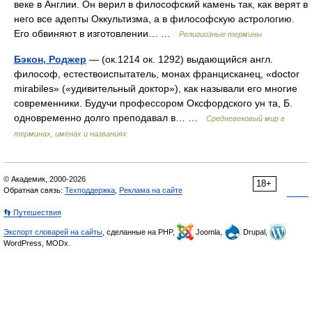
веке в Англии. Он верил в философский камень так, как верят в
него все адепты Оккультизма, а в философскую астрологию.
Его обвиняют в изготовлении… …
Религиозные термины
Бэкон, Роджер
— (ок.1214 ок. 1292) выдающийся англ.
философ, естествоиспытатель, монах францисканец, «doctor
mirabiles» («удивительный доктор»), как называли его многие
современники. Будучи профессором Оксфордского ун та, Б.
одновременно долго преподавал в… …
Средневековый мир в
терминах, именах и названиях
© Академик, 2000-2026
18+
Обратная связь:
Техподдержка
,
Реклама на сайте
👣 Путешествия
Экспорт словарей на сайты
, сделанные на PHP,
Joomla,
Drupal,
WordPress, MODx.