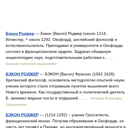
Бэкон Роджер
— Бэкон (Bacon) Роджер (около 1214,
Илчестер, ≈ около 1292, Оксфорд), английский философ и
естествоиспытатель. Преподавал в университете в Оксфорде,
состоял в францисканском ордене. Задумал обширную
энциклопедию наук, подготовительными работами к… …
Большая советская энциклопедия
БЭКОН РОДЖЕР
— БЭКОН (Bacon) Фрэнсис (1561 1626)
британский философ, основатель методологии опытной науки,
учение которого стало отправным пунктом мышления всего
Нового времени. Как государственный и политический деятель
Б. занимал видные посты в тогдашней… …
История Философии:
Энциклопедия
БЭКОН РОДЖЕР
— (1214 1292) – ученик Гроссетеста,
францисканский монах. Получив образование в Оксфорде, он
шесть лет провёл в Париже, но неудовлетворённый вернулся в