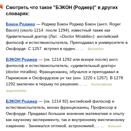
Смотреть что такое "БЭКОН (Роджер)" в других
словарях:
Бэкон Роджер
— Роджер Бэкон Роджер Бэкон (англ. Roger
Bacon) (около 1214 после 1294), известный также как
Удивительный доктор (Лат.: «Doctor Mirabilis») английский
философ и естествоиспытатель. Преподавал в университете в
Оксфорде. С 1257 вступил в орден… …
Википедия
БЭКОН Роджер
— (ок. 1214 1292 или вскоре после) англ.
философ и естествоиспытатель; «удивительный доктор»
(doctor miralibis). Францисканец; обучался и преподавал в
Парижском и Оксфордском ун тах (кон. 1220 х 1257). В 1278
1292 заключен в тюрьму по решению… …
Философская
энциклопедия
БЭКОН Роджер
— (ок. 1214 92) английский философ и
естествоиспытатель, монах францисканец. Профессор в
Оксфорде. Придавал большое значение математике и опыту
как научному эксперименту, так и внутреннему мистическому
озарению . Занимался оптикой, астрономией,… …
Большой