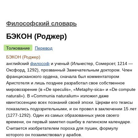
Философский словарь
БЭКОН (Роджер)
Толкование
Перевод
БЭКОН (Роджер)
английский
философ
и ученый (Ильчестер, Сомерсет, 1214 —
Оксфорд, 1292), прозванный Замечательным доктором. Член
францисканского ордена, сначала был комментатором
Аристотеля и лишь позднее разработал свое собственное
мировоззрение (в «De speculis», «Metaphy-sica» и «De compute
naturali»). В «Communia naturalium» изложил даже
квинтэссенцию всех познаний своей эпохи. Церкви его тезисы
показались подозрительными, и он провел в заключении 15 лет
(1277-1292). Один из самых образованных умов своего
времени, он первый заметил ошибку в латинском календаре.
Считается изобретателем пороха для пушек, формулу
которого он позаимствовал у арабов.